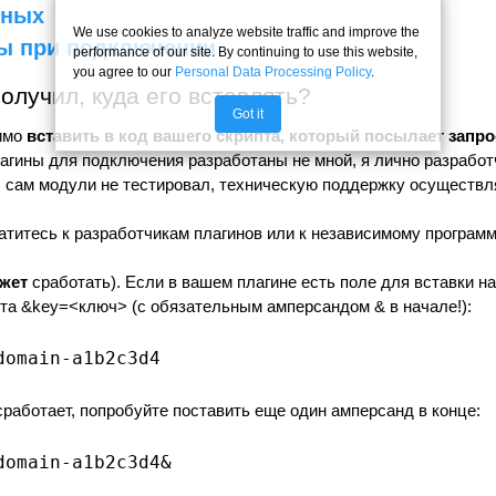
нных
We use cookies to analyze website traffic and improve the
ы при подключении
performance of our site. By continuing to use this website,
you agree to our
Personal Data Processing Policy
.
олучил, куда его вставлять?
Got it
имо
вставить в код вашего скрипта, который посылает запрос
лагины для подключения разработаны не мной, я лично разработ
, сам модули не тестировал, техническую поддержку осуществля
титесь к разработчикам плагинов или к независимому программ
жет
сработать). Если в вашем плагине есть поле для вставки на
йта &key=<ключ> (с обязательным амперсандом & в начале!):
domain-a1b2c3d4
сработает, попробуйте поставить еще один амперсанд в конце:
domain-a1b2c3d4&