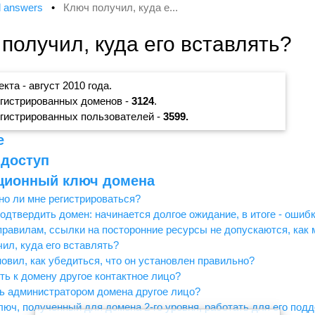
d answers
•
Ключ получил, куда е...
получил, куда его вставлять?
кта - август 2010 года.
гистрированных доменов -
3124
.
гистрированных пользователей -
3599.
е
доступ
ционный ключ домена
о ли мне регистрироваться?
подтвердить домен: начинается долгое ожидание, в итоге - ошибк
равилам, ссылки на посторонние ресурсы не допускаются, как
ил, куда его вставлять?
овил, как убедиться, что он установлен правильно?
ть к домену другое контактное лицо?
ь администратором домена другое лицо?
люч, полученный для домена 2-го уровня, работать для его под