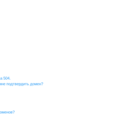
а 504.
 мне подтвердить домен?
доменов?