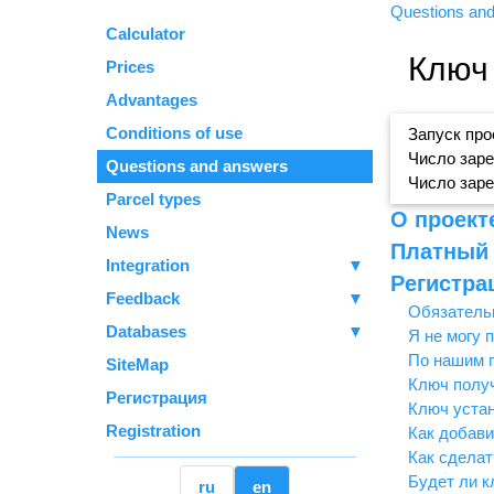
Questions an
Calculator
Ключ 
Prices
Advantages
Conditions of use
Запуск прое
Число заре
Questions and answers
Число заре
Parcel types
О проект
News
Платный 
Integration
▼
Регистра
Feedback
▼
Обязательн
Databases
▼
Я не могу 
По нашим п
SiteMap
Ключ получ
Регистрация
Ключ устан
Registration
Как добави
Как сделат
Будет ли к
ru
en