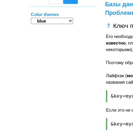
Базы да
Проблем
Color themes
⇑
Ключ п
Его необход
известно
, п
некоторыми)
Поэтому обра
Лайфхак (
мо
названия са
&key=my
Если это не 
&key=my