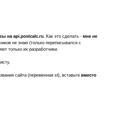
ы на api.postcalc.ru
. Как это сделать -
мне не
чиков не знаю (только переписывался с
ют только их разработчики.
исту.
звания сайта (переменная st), вставьте
вместо