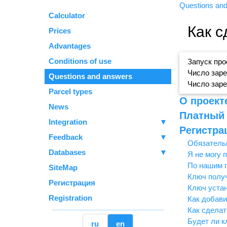
Questions an
Calculator
Как 
Prices
Advantages
Conditions of use
Запуск прое
Число заре
Questions and answers
Число заре
Parcel types
О проект
News
Платный 
Integration
▼
Регистра
Feedback
▼
Обязательн
Databases
▼
Я не могу 
По нашим п
SiteMap
Ключ получ
Регистрация
Ключ устан
Registration
Как добави
Как сделат
Будет ли к
ru
en