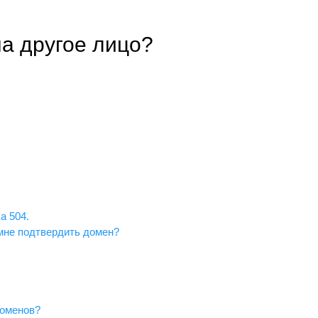
а другое лицо?
а 504.
 мне подтвердить домен?
доменов?