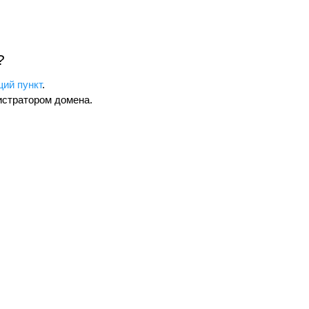
?
ий пункт
.
истратором домена.