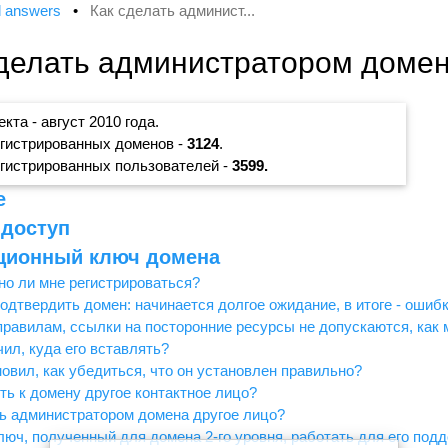
d answers
•
Как сделать админист...
сделать администратором домен
кта - август 2010 года.
гистрированных доменов -
3124
.
гистрированных пользователей -
3599.
е
доступ
ционный ключ домена
о ли мне регистрироваться?
подтвердить домен: начинается долгое ожидание, в итоге - ошибк
равилам, ссылки на посторонние ресурсы не допускаются, как
ил, куда его вставлять?
овил, как убедиться, что он установлен правильно?
ть к домену другое контактное лицо?
ь администратором домена другое лицо?
люч, полученный для домена 2-го уровня, работать для его под