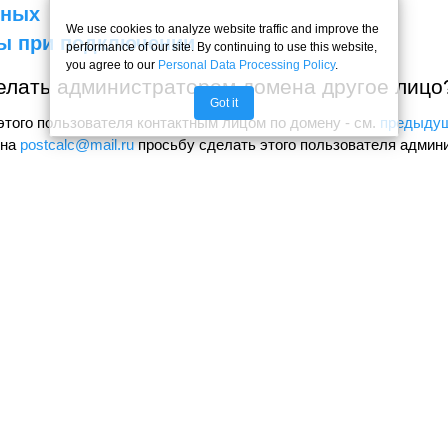
нных
We use cookies to analyze website traffic and improve the
ы при подключении
performance of our site. By continuing to use this website,
you agree to our
Personal Data Processing Policy
.
елать администратором домена другое лицо
Got it
этого пользователя контактным лицом по домену - см.
предыдущ
 на
postcalc@mail.ru
просьбу сделать этого пользователя админ