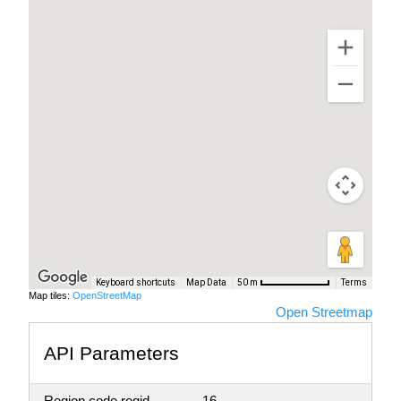
Keyboard shortcuts
Map Data
Terms
50 m
Map tiles:
OpenStreetMap
Open Streetmap
API Parameters
Region code regid
16