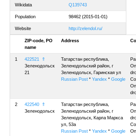
Wikidata
Q139743
Population
98462 (2015-01-01)
Website
http://zelendol.ru/
ZIP-code, PO
Address
C
name
1
422521
⇑
Татарстан республика,
Pa
Зеленодольск
Зеленодольский район, г
On
21
Зеленодольск, Гаринская ул
dro
Russian Post
*
Yandex
*
Google
Co
On
dro
2
422540
⇑
Татарстан республика,
Pa
Зеленодольск
Зеленодольский район, г
On
Зеленодольск, Карла Маркса
dro
ул, 53а
Co
Russian Post
*
Yandex
*
Google
On