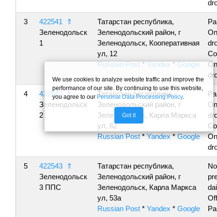
dro
3
422541
⇑
Татарстан республика,
Pa
Зеленодольск
Зеленодольский район, г
On
1
Зеленодольск, Кооперативная
dro
ул, 12
Co
Russian Post
*
Yandex
*
Google
On
dro
We use cookies to analyze website traffic and improve the
performance of our site. By continuing to use this website,
4
422542
⇑
Татарстан республика,
Pa
you agree to our
Personal Data Processing Policy
.
Зеленодольск
Зеленодольский район, г
On
2
Зеленодольск, Карла Маркса
dro
Got it
ул, 62
Co
Russian Post
*
Yandex
*
Google
On
dro
5
422543
⇑
Татарстан республика,
No
Зеленодольск
Зеленодольский район, г
pr
3 ППС
Зеленодольск, Карла Маркса
da
ул, 53а
Of
Russian Post
*
Yandex
*
Google
Pa