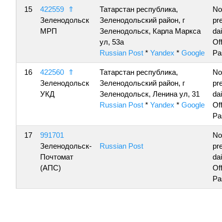
15
422559
⇑
Татарстан республика,
No
Зеленодольск
Зеленодольский район, г
pr
МРП
Зеленодольск, Карла Маркса
da
ул, 53а
Of
Russian Post
*
Yandex
*
Google
Pa
16
422560
⇑
Татарстан республика,
No
Зеленодольск
Зеленодольский район, г
pr
УКД
Зеленодольск, Ленина ул, 31
da
Russian Post
*
Yandex
*
Google
Of
Pa
17
991701
No
Зеленодольск-
Russian Post
pr
Почтомат
da
(АПС)
Of
Pa