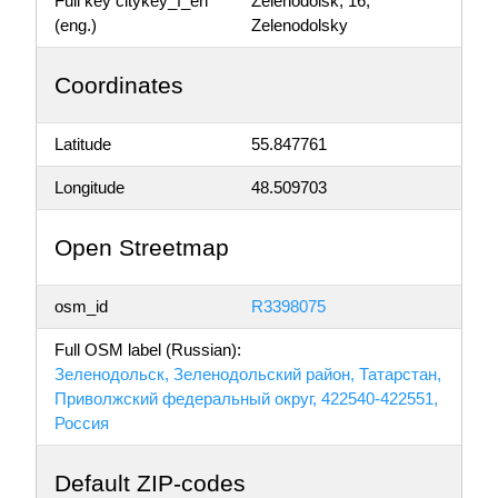
Full key citykey_f_en
Zelenodolsk, 16,
(eng.)
Zelenodolsky
Coordinates
Latitude
55.847761
Longitude
48.509703
Open Streetmap
osm_id
R3398075
Full OSM label (Russian):
Зеленодольск, Зеленодольский район, Татарстан,
Приволжский федеральный округ, 422540-422551,
Россия
Default ZIP-codes