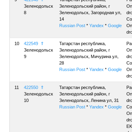
Зеленодольск
Зеленодольский район, г
On
8
Зеленодольск, Загородная ул,
dro
14
Co
Russian Post
*
Yandex
*
Google
On
dro
10
422549
⇑
Татарстан республика,
Pa
Зеленодольск
Зеленодольский район, г
On
9
Зеленодольск, Мичурина ул,
dro
28
Co
Russian Post
*
Yandex
*
Google
On
dro
11
422550
⇑
Татарстан республика,
Pa
Зеленодольск
Зеленодольский район, г
On
10
Зеленодольск, Ленина ул, 31
dro
Russian Post
*
Yandex
*
Google
Co
On
dro
E