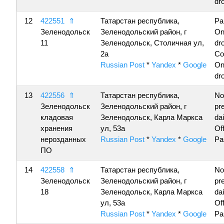
dro
12
422551
⇑
Татарстан республика,
Pa
Зеленодольск
Зеленодольский район, г
On
11
Зеленодольск, Столичная ул,
dro
2а
Co
Russian Post
*
Yandex
*
Google
On
dro
13
422556
⇑
Татарстан республика,
No
Зеленодольск
Зеленодольский район, г
pr
кладовая
Зеленодольск, Карла Маркса
da
хранения
ул, 53а
Of
нерозданных
Russian Post
*
Yandex
*
Google
Pa
ПО
14
422558
⇑
Татарстан республика,
No
Зеленодольск
Зеленодольский район, г
pr
18
Зеленодольск, Карла Маркса
da
ул, 53а
Of
Russian Post
*
Yandex
*
Google
Pa