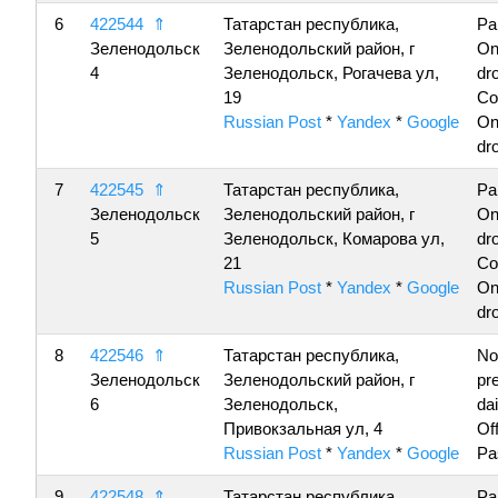
6
422544
⇑
Татарстан республика,
Pa
Зеленодольск
Зеленодольский район, г
On
4
Зеленодольск, Рогачева ул,
dro
19
Co
Russian Post
*
Yandex
*
Google
On
dro
7
422545
⇑
Татарстан республика,
Pa
Зеленодольск
Зеленодольский район, г
On
5
Зеленодольск, Комарова ул,
dro
21
Co
Russian Post
*
Yandex
*
Google
On
dro
8
422546
⇑
Татарстан республика,
No
Зеленодольск
Зеленодольский район, г
pr
6
Зеленодольск,
da
Привокзальная ул, 4
Of
Russian Post
*
Yandex
*
Google
Pa
9
422548
⇑
Татарстан республика,
Pa