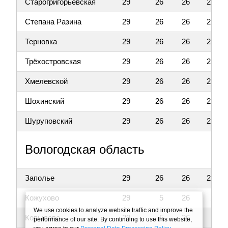
Старогригорьевская
29
26
26
23
Степана Разина
29
26
26
23
Терновка
29
26
26
23
Трёхостровская
29
26
26
23
Хмелевской
29
26
26
23
Шохинский
29
26
26
23
Шуруповский
29
26
26
23
Вологодская область
Заполье
29
26
26
23
Кожухово
29
5
26
2
We use cookies to analyze website traffic and improve the
Копылово
29
5
26
2
performance of our site. By continuing to use this website,