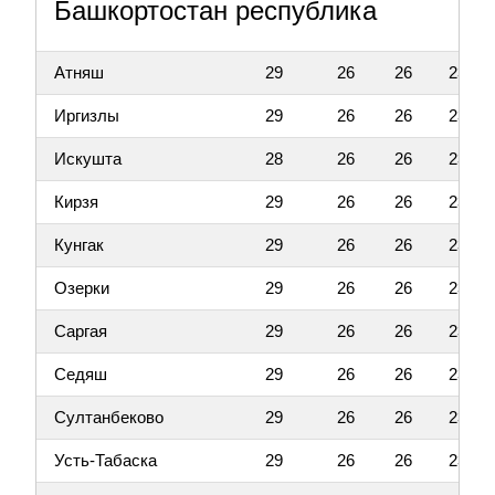
Башкортостан республика
Атняш
29
26
26
23
Иргизлы
29
26
26
23
Искушта
28
26
26
23
Кирзя
29
26
26
23
Кунгак
29
26
26
23
Озерки
29
26
26
23
Саргая
29
26
26
23
Седяш
29
26
26
23
Султанбеково
29
26
26
23
Усть-Табаска
29
26
26
23