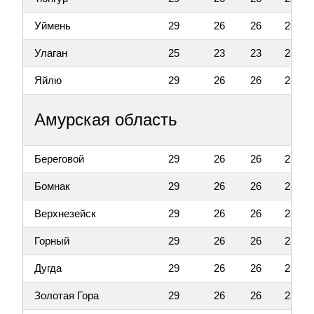
Уймень
29
26
26
23
Улаган
25
23
23
23
Яйлю
29
26
26
23
Амурская область
Береговой
29
26
26
23
Бомнак
29
26
26
23
Верхнезейск
29
26
26
23
Горный
29
26
26
23
Дугда
29
26
26
23
Золотая Гора
29
26
26
23