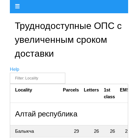
☰
Труднодоступные ОПС с
увеличенным сроком
доставки
Help
Locality
Parcels
Letters
1st
EMS
class
Алтай республика
Балыкча
29
26
26
23