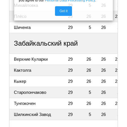
you agree to our
Personal Data Processing Policy
.
Михайловка
29
5
26
2
Got it
Плёсо
29
26
26
23
Шиченга
29
5
26
2
Забайкальский край
Верхние Куларки
29
26
26
23
Кактолга
29
26
26
23
Кыкер
29
26
26
23
Старолончаково
29
5
26
2
Тунгокочен
29
26
26
23
Шилкинский Завод
29
5
26
2