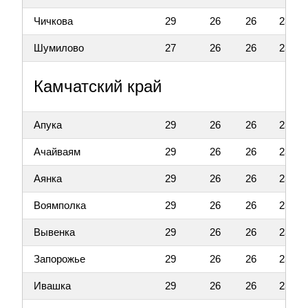
Чичкова
29
26
26
23
Шумилово
27
26
26
23
Камчатский край
Апука
29
26
26
23
Ачайваям
29
26
26
23
Аянка
29
26
26
23
Воямполка
29
26
26
23
Вывенка
29
26
26
23
Запорожье
29
26
26
23
Ивашка
29
26
26
23