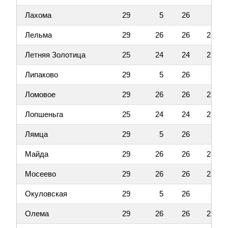
Лахома
29
5
26
2
Лельма
29
26
26
23
Летняя Золотица
25
24
24
23
Липаково
29
5
26
2
Ломовое
29
26
26
23
Лопшеньга
25
24
24
23
Лямца
29
5
26
2
Майда
29
26
26
23
Мосеево
29
26
26
23
Окуловская
29
5
26
2
Олема
29
26
26
23