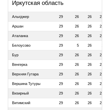
Иркутская область
Алыгджер
29
26
26
23
Аршан
29
26
26
23
Аталанка
29
26
26
23
Белоусово
29
5
26
2
Бур
29
26
26
23
Венгерка
29
26
26
23
Верхняя Гутара
29
26
26
23
Вершина Тутуры
29
26
26
23
Визирный
29
26
26
23
Витимский
29
26
26
23