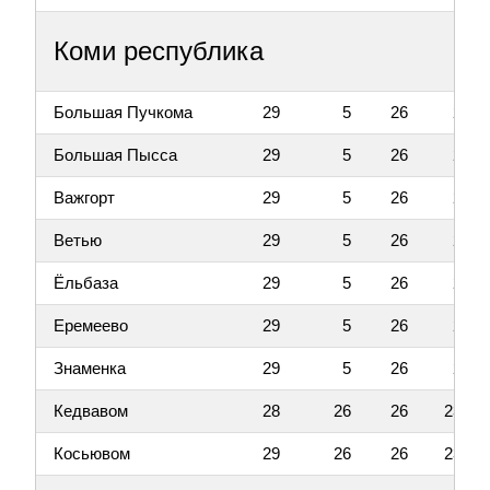
Коми республика
Большая Пучкома
29
5
26
2
Большая Пысса
29
5
26
2
Важгорт
29
5
26
2
Ветью
29
5
26
2
Ёльбаза
29
5
26
2
Еремеево
29
5
26
2
Знаменка
29
5
26
2
Кедвавом
28
26
26
23
Косьювом
29
26
26
23