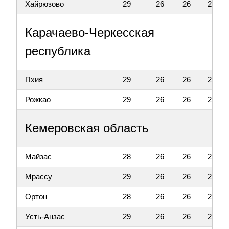
Хайрюзово
29
26
26
23
Карачаево-Черкесская
республика
Пхия
29
26
26
23
Рожкао
29
26
26
23
Кемеровская область
Майзас
28
26
26
23
Мрассу
29
26
26
23
Ортон
28
26
26
23
Усть-Анзас
29
26
26
23