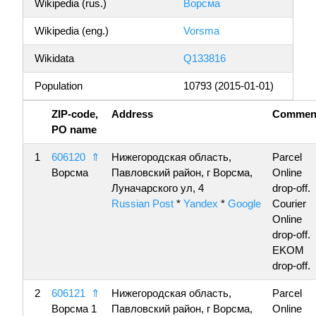
Wikipedia (rus.)
Ворсма
Wikipedia (eng.)
Vorsma
Wikidata
Q133816
Population
10793 (2015-01-01)
ZIP-code,
Address
Commen
PO name
1
606120
⇑
Нижегородская область,
Parcel
Ворсма
Павловский район, г Ворсма,
Online
Луначарского ул, 4
drop-off.
Russian Post
*
Yandex
*
Google
Courier
Online
drop-off.
EKOM
drop-off.
2
606121
⇑
Нижегородская область,
Parcel
Ворсма 1
Павловский район, г Ворсма,
Online