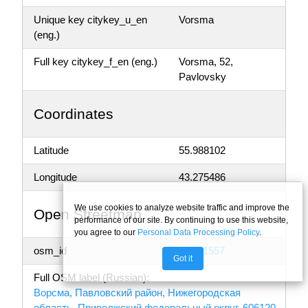
Unique key citykey_u_en
Vorsma
(eng.)
Full key citykey_f_en (eng.)
Vorsma, 52,
Pavlovsky
Coordinates
Latitude
55.988102
Longitude
43.275486
We use cookies to analyze website traffic and improve the
Open Streetmap
performance of our site. By continuing to use this website,
you agree to our
Personal Data Processing Policy
.
osm_id
R3381557
Got it
Full OSM label (Russian):
Ворсма, Павловский район, Нижегородская
область, Приволжский федеральный округ, 606120,