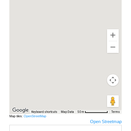
Keyboard shortcuts
Map Data
Terms
50 m
Map tiles:
OpenStreetMap
Open Streetmap